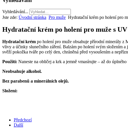
Vyhledávání
Vyhledávání...
Jste zde:
Úvodní stránka
Pro muže
Hydratační krém po holení pro m
Hydratační krém po holení pro muže s UV 
Hydratační krém
po holení pro muže obsahuje přírodní minerály z Mr
vlivy a účinky slunečního záření. Balzám po holení svým složením a 
svěží pokožka tváře po celý den, chráněná před vysoušením a nepřízni
Použití:
Naneste na obličej a krk a jemně vmasírujte – až do úplného 
Neobsahuje alkohol.
Bez parabenů a minerálních olejů.
Složení:
Předchozí
Další