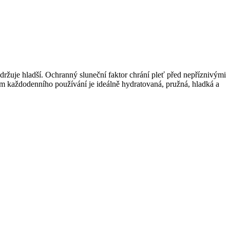
udržuje hladší. Ochranný sluneční faktor chrání pleť před nepříznivými
em každodenního používání je ideálně hydratovaná, pružná, hladká a