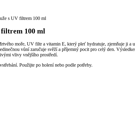
uže s UV filtrem 100 ml
filtrem 100 ml
tvého moře, UV filtr a vitamin E, který pleť hydratuje, zjemňuje ji a 
jedinečnou vůní zaručuje svěží a příjemný pocit pro celý den. Výsledk
vými vlivy vnějšího prostředí.
vstřebání. Použijte po holení nebo podle potřeby.