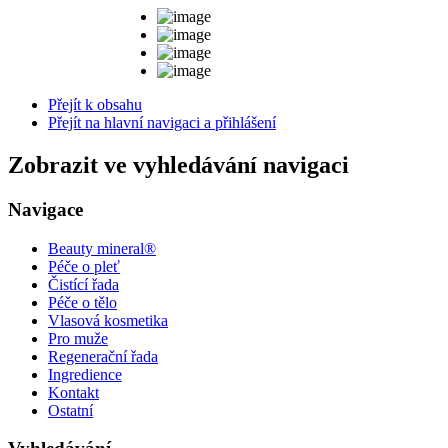
Přejít k obsahu
Přejít na hlavní navigaci a přihlášení
Zobrazit ve vyhledávání navigaci
Navigace
Beauty mineral®
Péče o pleť
Čistící řada
Péče o tělo
Vlasová kosmetika
Pro muže
Regenerační řada
Ingredience
Kontakt
Ostatní