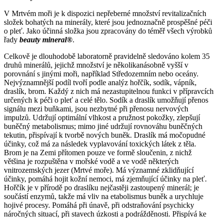
V Mrtvém moři je k dispozici nepřeberné množství revitalizačních
složek bohatých na minerály, které jsou jednoznačně prospěšné péči
o pleť. Jako účinná složka jsou zpracovány do téměř všech výrobků
řady
beauty mineral®
.
Celkově je dlouhodobě laboratorně pravidelně sledováno kolem 35
druhů minerálů, jejichž množství je několikanásobně vyšší v
porovnání s jinými moři, například Středozemním nebo oceány.
Nejvýznamnější podíl tvoří podle analýz hořčík, sodík, vápník,
draslík, brom. Každý z nich má nezastupitelnou funkci v přípravcích
určených k péči o pleť a celé tělo. Sodík a draslík umožňují přenos
signálu mezi buňkami, jsou nezbytné při přenosu nervových
impulzů. Udržují optimální vlhkost a pružnost pokožky, zlepšují
buněčný metabolismus; mimo jiné udržují rovnováhu buněčných
tekutin, přispívají k tvorbě nových buněk. Draslík má močopudné
účinky, což má za následek vyplavování toxických látek z těla.
Brom je na Zemi přítomen pouze ve formě sloučenin, z nichž
většina je rozpuštěna v mořské vodě a ve vodě některých
vnitrozemských jezer (Mrtvé moře). Má významné zklidňující
účinky, pomáhá hojit kožní nemoci, má zjemňující účinky na pleť.
Hořčík je v přírodě po draslíku nejčastěji zastoupený minerál; je
součástí enzymů, takže má vliv na etabolismus buněk a urychluje
hojivé procesy. Pomáhá při únavě, při odstraňování psychicky
náročných situací, při stavech úzkosti a podrážděnosti. Přispívá ke