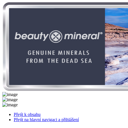
Přejít k obsahu
Přejít na hlavní navigaci a přihlášení