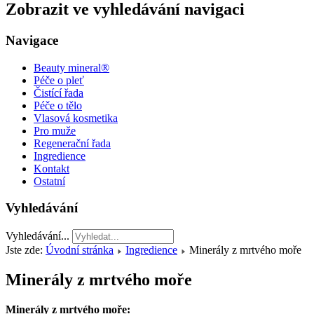
Zobrazit ve vyhledávání navigaci
Navigace
Beauty mineral®
Péče o pleť
Čistící řada
Péče o tělo
Vlasová kosmetika
Pro muže
Regenerační řada
Ingredience
Kontakt
Ostatní
Vyhledávání
Vyhledávání...
Jste zde:
Úvodní stránka
Ingredience
Minerály z mrtvého moře
Minerály z mrtvého moře
Minerály z mrtvého moře: