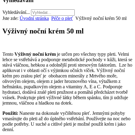
Vyhledávání
Vyhledávání...
Jste zde:
Úvodní stránka
Péče o pleť
Výživný noční krém 50 ml
Výživný noční krém 50 ml
Tento
Výživný noční krém
je určen pro všechny typy pleti. Velmi
lehce se vstřebává a podporuje metabolické pochody v kůži, která se
stává vláčnou, hebkou a odolnější proti stresovým faktorům.
Lze ho
aplikovat i v oblasti očí s výjimkou očních víček. Výživný noční
krém pro zralou pleť je
obohacen minerály z Mrtvého moře,
olivovým olejem, olejem z jader hroznového vína, výtažkem z
heřmánku, pupalkovým olejem a vitaminy A, E a C. Podporuje
hydrataci, dodává zralé pleti pružnost a pomáhá předcházet tvorbě
vrásek. Poskytuje pleti výživné látky během spánku, tím ji udržuje
jemnou, vláčnou a hladkou na dotek.
Použití:
Naneste na dokonale vyčištěnou pleť. Jemnými pohyby
vmasírujte do pleti až do úplného vstřebání. Používejte na noc nebo
podle potřeby. U suché a citlivé pleti je možné použít krém i jako
denní.