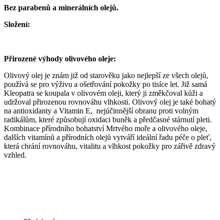
Bez parabenů a minerálních olejů.
Složení:
Přirozené výhody olivového oleje:
Olivový olej je znám již od starověku jako nejlepší ze všech olejů,
používá se pro výživu a ošetřování pokožky po tisíce let. Již samá
Kleopatra se koupala v olivovém oleji, který ji změkčoval kůži a
udržoval přirozenou rovnováhu vlhkosti. Olivový olej je také bohatý
na antioxidanty a Vitamin E, nejúčinnější obranu proti volným
radikálům, které způsobují oxidaci buněk a předčasné stárnutí pleti.
Kombinace přírodního bohatství Mrtvého moře a olivového oleje,
dalších vitamínů a přírodních olejů vytváří ideální řadu péče o pleť,
která chrání rovnováhu, vitalitu a vlhkost pokožky pro zářivě zdravý
vzhled.