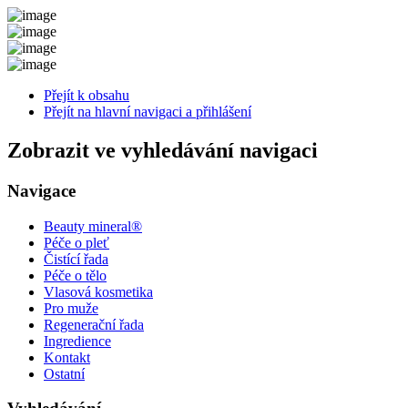
Přejít k obsahu
Přejít na hlavní navigaci a přihlášení
Zobrazit ve vyhledávání navigaci
Navigace
Beauty mineral®
Péče o pleť
Čistící řada
Péče o tělo
Vlasová kosmetika
Pro muže
Regenerační řada
Ingredience
Kontakt
Ostatní