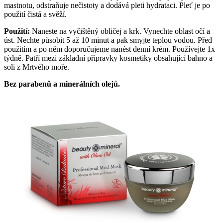
mastnotu, odstraňuje nečistoty a dodává pleti hydrataci. Pleť je po
použití čistá a svěží.
Použití:
Naneste na vyčištěný obličej a krk. Vynechte oblast očí a
úst. Nechte působit 5 až 10 minut a pak smyjte teplou vodou. Před
použitím a po něm doporučujeme nanést denní krém. Používejte 1x
týdně. Patří mezi základní přípravky kosmetiky obsahující bahno a
soli z Mrtvého moře.
Bez parabenů a minerálních olejů.