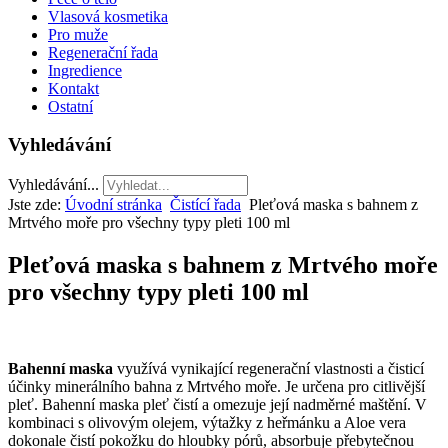
Vlasová kosmetika
Pro muže
Regenerační řada
Ingredience
Kontakt
Ostatní
Vyhledávání
Vyhledávání...
Jste zde:
Úvodní stránka
Čistící řada
Pleťová maska s bahnem z
Mrtvého moře pro všechny typy pleti 100 ml
Pleťová maska s bahnem z Mrtvého moře
pro všechny typy pleti 100 ml
Bahenní maska
využívá vynikající regenerační vlastnosti a čisticí
účinky minerálního bahna z Mrtvého moře. Je určena pro citlivější
pleť. Bahenní maska pleť čistí a omezuje její nadměrné maštění. V
kombinaci s olivovým olejem, výtažky z heřmánku a Aloe vera
dokonale čistí pokožku do hloubky pórů, absorbuje přebytečnou