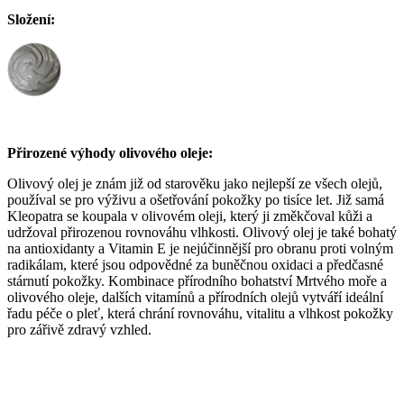
Složení:
Přirozené výhody olivového oleje:
Olivový olej je znám již od starověku jako nejlepší ze všech olejů,
používal se pro výživu a ošetřování pokožky po tisíce let. Již samá
Kleopatra se koupala v olivovém oleji, který ji změkčoval kůži a
udržoval přirozenou rovnováhu vlhkosti. Olivový olej je také bohatý
na antioxidanty a Vitamin E je nejúčinnější pro obranu proti volným
radikálam, které jsou odpovědné za buněčnou oxidaci a předčasné
stárnutí pokožky. Kombinace přírodního bohatství Mrtvého moře a
olivového oleje, dalších vitamínů a přírodních olejů vytváří ideální
řadu péče o pleť, která chrání rovnováhu, vitalitu a vlhkost pokožky
pro zářivě zdravý vzhled.