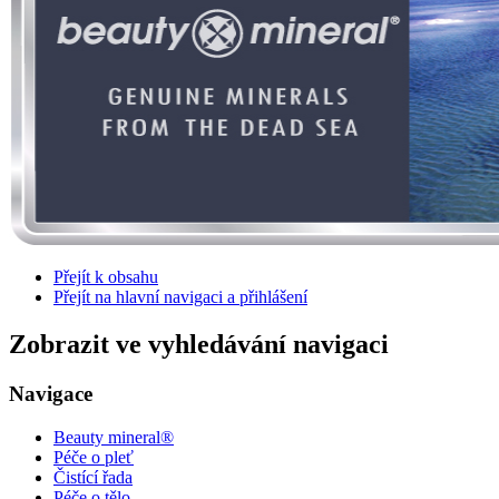
Přejít k obsahu
Přejít na hlavní navigaci a přihlášení
Zobrazit ve vyhledávání navigaci
Navigace
Beauty mineral®
Péče o pleť
Čistící řada
Péče o tělo