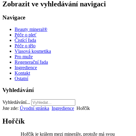
Zobrazit ve vyhledávání navigaci
Navigace
Beauty mineral®
Péče o pleť
Čistící řada
Péče o tělo
Vlasová kosmetika
Pro muže
Regenerační řada
Ingredience
Kontakt
Ostatní
Vyhledávání
Vyhledávání...
Jste zde:
Úvodní stránka
Ingredience
Hořčík
Hořčík
Hořčík je králem mezi minerály, protože má svou