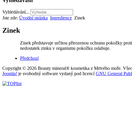
Vyhledávání
Vyhledávání...
Jste zde:
Úvodní stránka
Ingredience
Zinek
Zinek
Zinek představuje určitou přirozenou ochranu pokožky proti 
nedostatek zinku v organismu pokožku oslabuje.
Předchozí
Copyright © 2026 Beauty mineral® kosmetika z Mrtvého moře. Všec
Joomla!
je svobodný software vydaný pod licencí
GNU General Publi