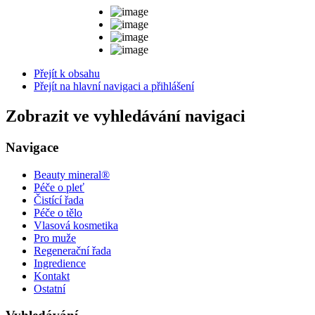
Přejít k obsahu
Přejít na hlavní navigaci a přihlášení
Zobrazit ve vyhledávání navigaci
Navigace
Beauty mineral®
Péče o pleť
Čistící řada
Péče o tělo
Vlasová kosmetika
Pro muže
Regenerační řada
Ingredience
Kontakt
Ostatní